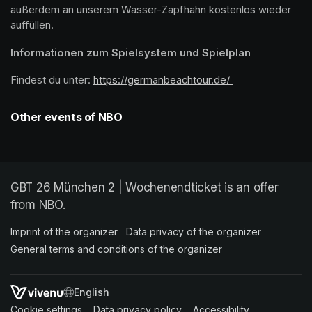
außerdem an unserem Wasser-Zapfhahn kostenlos wieder 
auffüllen.
Informationen zum Spielsystem und Spielplan
Findest du unter: 
https://germanbeachtour.de/ 
(opens in a new 
Other events of NBO
GBT 26 München 2 | Wochenendticket is an offer
from NBO.
Imprint of the organizer
(opens in a new tab)
Data privacy of the organizer
(opens in 
General terms and conditions of the organizer
(opens in a new ta
SWITCH LANGUAGE
Cookie settings
(opens in a new tab)
Data privacy policy
(opens in a new tab)
Accessibility
(opens in a n