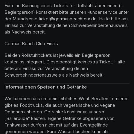
Für eine Buchung eines Tickets für Rollstuhlfahrer:innen (+ 
Begleitperson) kontaktiert bitte unseren Kundenservice unter 
der Mailadresse 
(opens in a new tab)
ticket@germanbeachtour.de
(opens in a new t
. Halte bitte am 
Einlass zur Veranstaltung deinen Schwerbehindertenausweis 
als Nachweis bereit.
German Beach Club Finals 
Bei den Rollstuhltickets ist jeweils ein Begleitperson 
kostenlos integriert. Diese benötigt kein extra Ticket. Halte 
bitte am Einlass zur Veranstaltung deinen 
Schwerbehindertenausweis als Nachweis bereit.
Informationen Speisen und Getränke
Wir kümmern uns um dein leibliches Wohl. Bei allen Turnieren 
gibt es Foodtrucks, die auch vegetarische und vegane 
Optionen anbieten. Getränke könnt ihr an unserer 
„Ballerbude“ kaufen. Eigene Getränke abgesehen von 
Trinkwasser dürfen nicht mit auf das Eventgelände 
genommen werden. Eure Wasserflaschen könnt ihr 