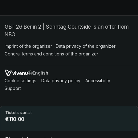
GBT 26 Berlin 2 | Sonntag Courtside is an offer from
NBO.
Imprint of the organizer
(opens in a new tab)
Data privacy of the organizer
(opens in 
General terms and conditions of the organizer
(opens in a new ta
SWITCH LANGUAGE
Cookie settings
(opens in a new tab)
Data privacy policy
(opens in a new tab)
Accessibility
(opens in a n
Support
(opens in a new tab)
Tickets start at
€110.00