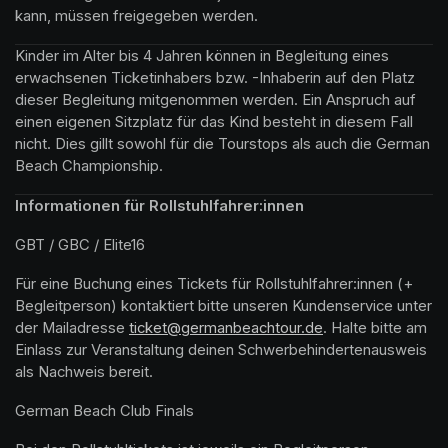
kann, müssen freigegeben werden.
Kinder im Alter bis 4 Jahren können in Begleitung eines 
erwachsenen Ticketinhabers bzw. -Inhaberin auf den Platz 
dieser Begleitung mitgenommen werden. Ein Anspruch auf 
einen eigenen Sitzplatz für das Kind besteht in diesem Fall 
nicht. Dies gillt sowohl für die Tourstops als auch die German 
Beach Championship.
Informationen für Rollstuhlfahrer:innen
GBT / GBC / Elite16
Für eine Buchung eines Tickets für Rollstuhlfahrer:innen (+ 
Begleitperson) kontaktiert bitte unseren Kundenservice unter 
der Mailadresse 
(opens in a new tab)
ticket@germanbeachtour.de
(opens in a new t
. Halte bitte am 
Einlass zur Veranstaltung deinen Schwerbehindertenausweis 
als Nachweis bereit.
German Beach Club Finals 