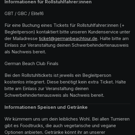
Informationen für Rollstuhlfahrer:innen
GBT / GBC / Elite16
Für eine Buchung eines Tickets für Rollstuhlfahrer:innen (+ 
Begleitperson) kontaktiert bitte unseren Kundenservice unter 
der Mailadresse 
(opens in a new tab)
ticket@germanbeachtour.de
(opens in a new t
. Halte bitte am 
Einlass zur Veranstaltung deinen Schwerbehindertenausweis 
als Nachweis bereit.
German Beach Club Finals 
Bei den Rollstuhltickets ist jeweils ein Begleitperson 
kostenlos integriert. Diese benötigt kein extra Ticket. Halte 
bitte am Einlass zur Veranstaltung deinen 
Schwerbehindertenausweis als Nachweis bereit.
Informationen Speisen und Getränke
Wir kümmern uns um dein leibliches Wohl. Bei allen Turnieren 
gibt es Foodtrucks, die auch vegetarische und vegane 
Optionen anbieten. Getränke könnt ihr an unserer 