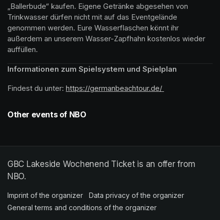
„Ballerbude“ kaufen. Eigene Getränke abgesehen von 
Trinkwasser dürfen nicht mit auf das Eventgelände 
genommen werden. Eure Wasserflaschen könnt ihr 
außerdem an unserem Wasser-Zapfhahn kostenlos wieder 
auffüllen.
Informationen zum Spielsystem und Spielplan
Findest du unter: 
https://germanbeachtour.de/ 
(opens in a new 
Other events of NBO
GBC Lakeside Wochenend Ticket is an offer from
NBO.
Imprint of the organizer
(opens in a new tab)
Data privacy of the organizer
(opens in 
General terms and conditions of the organizer
(opens in a new ta