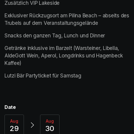
Zusätzlich VIP Lakeside
Exklusiver Rückzugsort am Pilina Beach – abseits des 
Trubels auf dem Veranstaltungsgelände
Snacks den ganzen Tag, Lunch und Dinner 
Getränke inklusive im Barzelt (Warsteiner, Libella, 
AldeGott Wein, Aperol, Longdrinks und Hagenbeck 
Kaffee)
(opens in a new tab)
(opens in a new tab)
Date
Aug
Aug
29
30