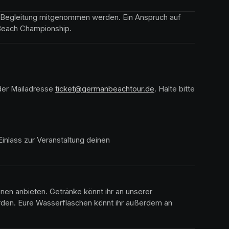
er Begleitung mitgenommen werden. Ein Anspruch auf 
n Beach Championship.
der Mailadresse 
(opens in a new tab)
ticket@germanbeachtour.de
(opens in a new tab)
. Halte bitte 
Einlass zur Veranstaltung deinen 
nen anbieten. Getränke könnt ihr an unserer 
den. Eure Wasserflaschen könnt ihr außerdem an 