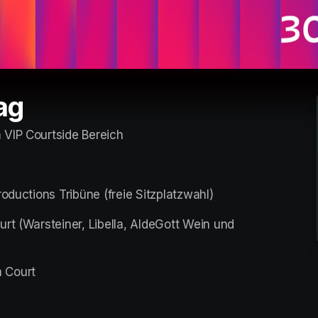
ag
 VIP Courtside Bereich
oductions Tribüne (freie Sitzplatzwahl)
rt (Warsteiner, Libella, AldeGott Wein und 
 Court
(opens in a new tab)