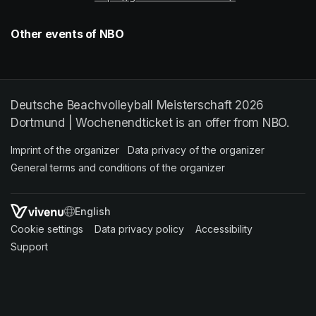
Other events of NBO
Deutsche Beachvolleyball Meisterschaft 2026
Dortmund | Wochenendticket is an offer from NBO.
Imprint of the organizer
(opens in a new tab)
Data privacy of the organizer
(opens in 
General terms and conditions of the organizer
(opens in a new ta
SWITCH LANGUAGE
Cookie settings
(opens in a new tab)
Data privacy policy
(opens in a new tab)
Accessibility
(opens in a n
Support
(opens in a new tab)