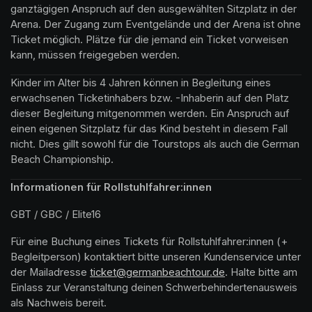
ganztägigen Anspruch auf den ausgewählten Sitzplatz in der 
Arena. Der Zugang zum Eventgelände und der Arena ist ohne 
Ticket möglich. Plätze für die jemand ein Ticket vorweisen 
kann, müssen freigegeben werden.
Kinder im Alter bis 4 Jahren können in Begleitung eines 
erwachsenen Ticketinhabers bzw. -Inhaberin auf den Platz 
dieser Begleitung mitgenommen werden. Ein Anspruch auf 
einen eigenen Sitzplatz für das Kind besteht in diesem Fall 
nicht. Dies gillt sowohl für die Tourstops als auch die German 
Beach Championship.
Informationen für Rollstuhlfahrer:innen
GBT / GBC / Elite16
Für eine Buchung eines Tickets für Rollstuhlfahrer:innen (+ 
Begleitperson) kontaktiert bitte unseren Kundenservice unter 
der Mailadresse 
(opens in a new tab)
ticket@germanbeachtour.de
(opens in a new t
. Halte bitte am 
Einlass zur Veranstaltung deinen Schwerbehindertenausweis 
als Nachweis bereit.