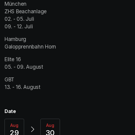
München

ZHS Beachanlage

02. - 05. Juli

09. - 12. Juli
Hamburg 

Galopprennbahn Horn
Elite 16

05. - 09. August 
GBT

13. - 16. August 
(opens in a new tab)
Date
Aug
Aug
29
30